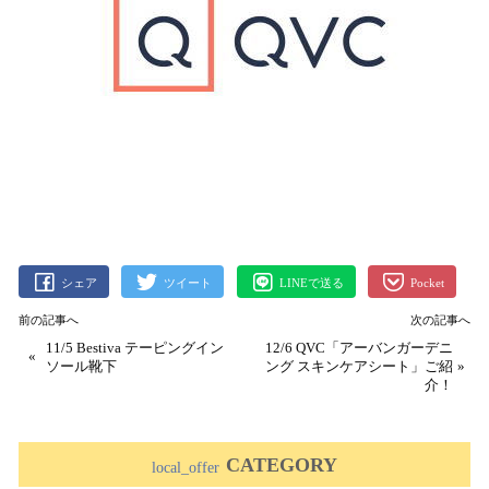
シェア
ツイート
LINEで送る
Pocket
前の記事へ
次の記事へ
11/5 Bestiva テーピングイン
12/6 QVC「アーバンガーデニ
«
ソール靴下
ング スキンケアシート」ご紹
»
介！
CATEGORY