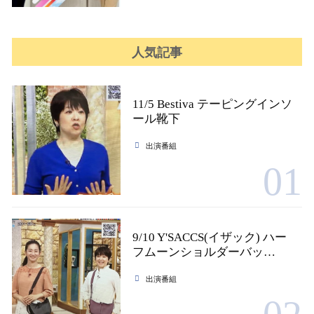
人気記事
11/5 Bestiva テーピングインソ
ール靴下
出演番組
01
9/10 Y'SACCS(イザック) ハー
フムーンショルダーバッ…
出演番組
02