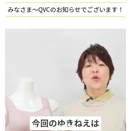
みなさま～QVCのお知らせでございます！
動
画
プ
レ
ー
ヤ
ー