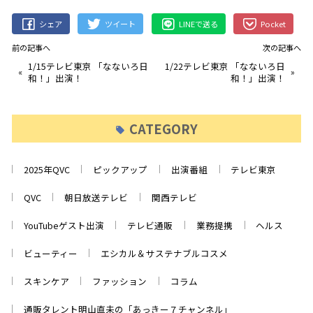
シェア
ツイート
LINEで送る
Pocket
前の記事へ
次の記事へ
1/15テレビ東京 「なないろ日
1/22テレビ東京 「なないろ日
«
»
和！」出演！
和！」出演！
CATEGORY
2025年QVC
ピックアップ
出演番組
テレビ東京
QVC
朝日放送テレビ
関西テレビ
YouTubeゲスト出演
テレビ通販
業務提携
ヘルス
ビューティー
エシカル＆サステナブルコスメ
スキンケア
ファッション
コラム
通販タレント明山直未の「あっきー７チャンネル」