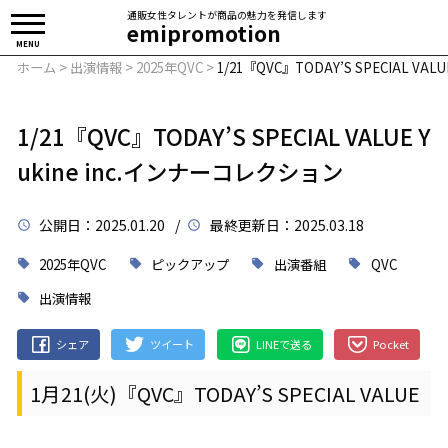
通販女性タレントが商品の魅力を発信します
emipromotion
MENU
ホーム
>
出演情報
>
2025年QVC
>
1/21『QVC』TODAY’S SPECIAL VA
1/21『QVC』TODAY’S SPECIAL VALUE Y
ukine inc.インナーコレクション
公開日
：2025.01.20 /
最終更新日
：2025.03.18
2025年QVC
ピックアップ
出演番組
QVC
出演情報
シェア
ツイート
LINEで送る
Pocket
1月21(火)
『QVC』
TODAY’S SPECIAL VALUE