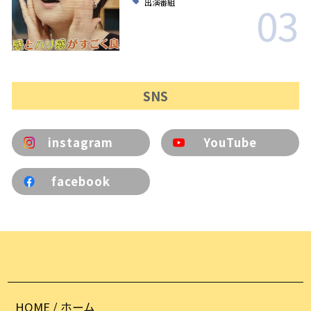
03
出演番組
SNS
instagram
YouTube
facebook
HOME / ホーム