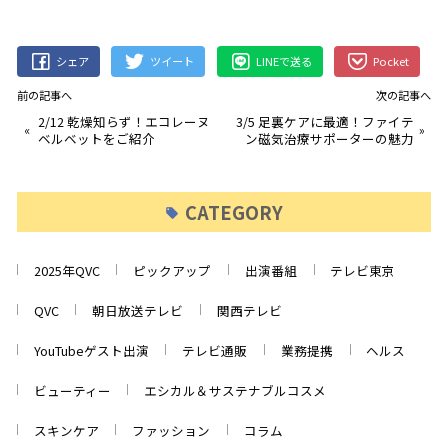
シェア
ツイート
LINEで送る
Pocket
前の記事へ
次の記事へ
2/12 乾燥知らず！エコレーヌ
3/5 足裏ケアに最適！ファイテ
«
»
ベルベットをご紹介
ン磁気治療サポーターの魅力
CATEGORY
2025年QVC
ピックアップ
出演番組
テレビ東京
QVC
朝日放送テレビ
関西テレビ
YouTubeゲスト出演
テレビ通販
業務提携
ヘルス
ビューティー
エシカル＆サステナブルコスメ
スキンケア
ファッション
コラム